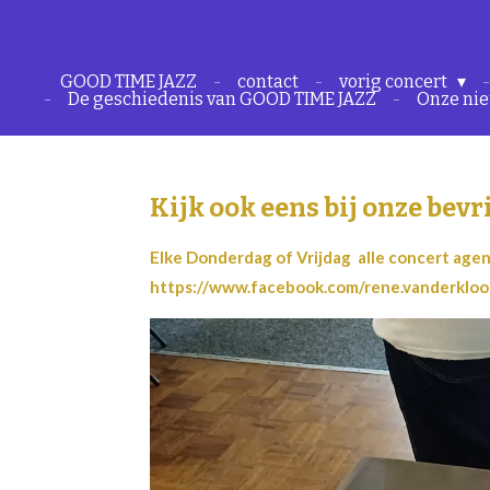
Ga
direct
GOOD TIME JAZZ
contact
vorig concert
naar
De geschiedenis van GOOD TIME JAZZ
Onze nie
de
hoofdinhoud
Kijk ook eens bij onze bevri
Elke Donderdag of Vrijdag alle concert agen
https://www.facebook.com/rene.vanderkloo