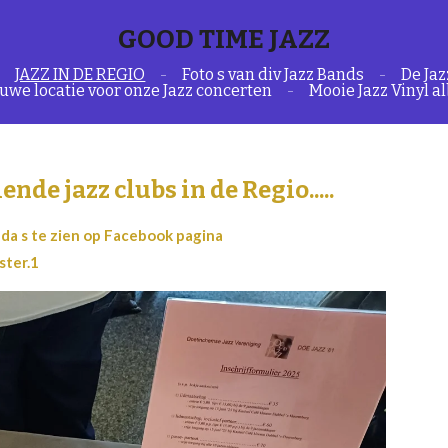
GOOD TIME JAZZ
JAZZ IN DE REGIO
Foto s van div Jazz Bands
De Ja
uwe locatie voor onze Jazz concerten
Mooie Jazz Vinyl 
ende jazz clubs in de Regio.....
da s te zien op Facebook pagina
ster.1