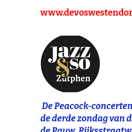
www.devoswestendor
De Peacock-concerten 
de derde zondag van d
de Pauw, Rijksstraatwe