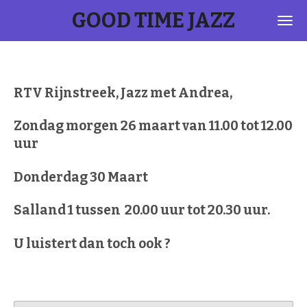
GOOD TIME JAZZ
Ga
direct
naar
de
hoofdinhoud
RTV Rijnstreek, Jazz met Andrea,
Zondag morgen 26 maart van 11.00 tot 12.00
uur
Donderdag 30 Maart
Salland 1 tussen 20.00 uur tot 20.30 uur.
U luistert dan toch ook ?